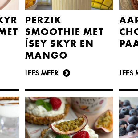
SKYR
PERZIK
AAR
MET
SMOOTHIE MET
CH
ÍSEY SKYR EN
PA
MANGO
LEES MEER
LEES 