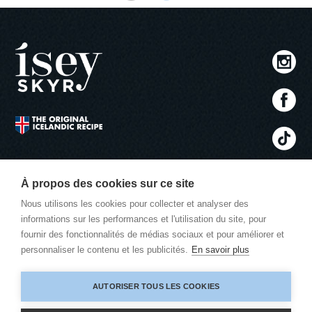
CONTACTEZ - NOUS
info@iseyskyr.be
À propos des cookies sur ce site
Nous utilisons les cookies pour collecter et analyser des
ADRESSE
informations sur les performances et l'utilisation du site, pour
Skyr Nederland B.V.
fournir des fonctionnalités de médias sociaux et pour améliorer et
Postbus 8052
personnaliser le contenu et les publicités.
En savoir plus
1180 LB AMSTELVEEN
AUTORISER TOUS LES COOKIES
DÉCLARATION DE CONFIDENTIALITÉ