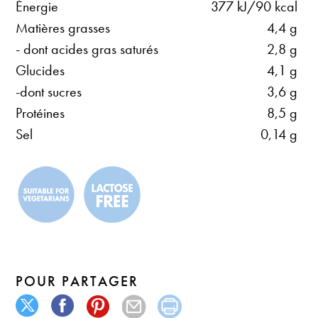
Énergie
377 kJ/90 kcal
Matières grasses
4,4 g
- dont acides gras saturés
2,8 g
Glucides
4,1 g
-dont sucres
3,6 g
Protéines
8,5 g
Sel
0,14 g
POUR PARTAGER