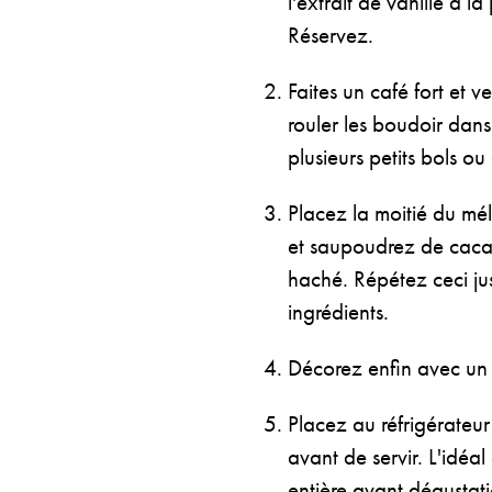
l'extrait de vanille à 
Réservez.
Faites un café fort et v
rouler les boudoir dans
plusieurs petits bols o
Placez la moitié du mé
et saupoudrez de caca
haché. Répétez ceci jus
ingrédients.
Décorez enfin avec un 
Placez au réfrigérate
avant de servir. L'idéal
entière avant dégustat