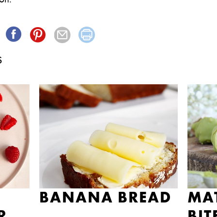
S
BANANA BREAD
MA
R
BIT