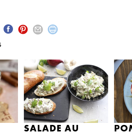
S
SALADE AU
PO