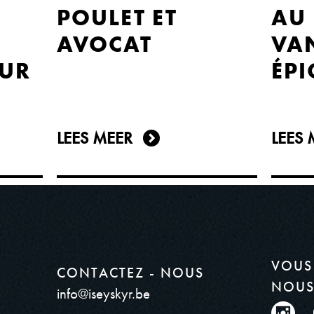
POULET ET
AU
AVOCAT
VAN
OUR
ÉPI
LEES MEER
LEES 
VOUS
CONTACTEZ - NOUS
NOUS
info@iseyskyr.be