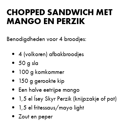
CHOPPED SANDWICH MET
MANGO EN PERZIK
Benodigdheden voor 4 broodjes:
4 (volkoren) afbakbroodjes
⁠50 g sla
⁠100 g komkommer
⁠150 g gerookte kip
⁠Een halve eetrijpe mango
⁠1,5 el Ísey Skyr Perzik (knijpzakje of pot)
⁠1,5 el fritessaus/mayo light
⁠Zout en peper